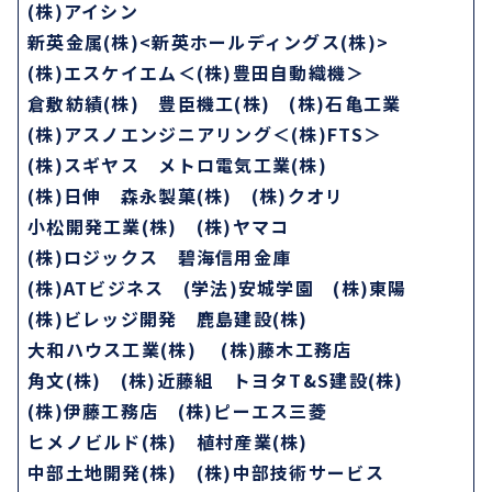
(株)
アイシン
新英
金属(株)<新英ホールディングス(株)>
(株)エスケイエム＜(株)豊田自動織機＞
倉敷
紡績(株) 豊臣機工(株) (株)石亀工業
(株)
アスノエンジニアリング＜(株)FTS＞
(株)
スギヤス メトロ電気工業(株)
(株)
日伸
森永
製菓(株) (株)クオリ
小松
開発工業(株) (株)ヤマコ
(株)
ロジックス 碧海信用金庫
(株)
ATビジネス (学法)安城学園 (株)東陽
(株)ビレッジ開発 鹿島建設(株)
大和
ハウス工業(株) (株)藤木工務店
角文
(株) (株)近藤組 トヨタT&S建設(株)
(株)伊藤工務店 (株)ピーエス三菱
ヒメ
ノビルド(株) 植村産業(株)
中部
土地開発(株)
(株)
中部技術サービス