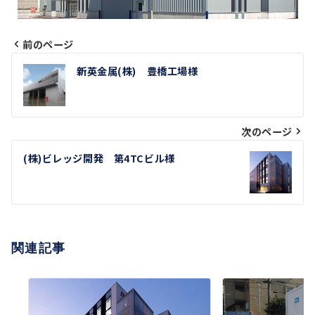
前のページ
投
新英金属(株) 豊橋工場様
稿
ナ
次のページ
ビ
(株)ビレッジ開発 第4TCビル様
ゲ
ー
シ
関連記事
ョ
ン