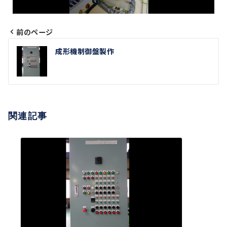
前のページ
投
成形機制御盤製作
稿
ナ
ビ
関連記事
ゲ
ー
シ
ョ
ン