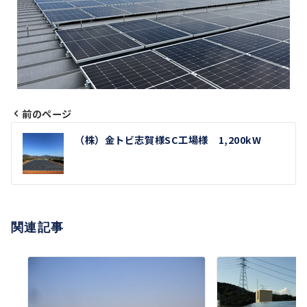
前のページ
投
（株）金トビ志賀様SC工場様 1,200kW
稿
ナ
ビ
関連記事
ゲ
ー
シ