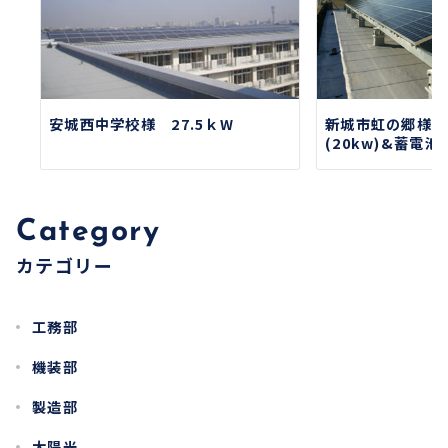
ョ
ン
安城西中学校様 27.5ｋW
新城市虹の郷様 
(20kw)&蓄電池設
Category
カテゴリー
工務部
機装部
製造部
太陽光