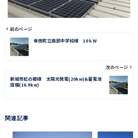
前のページ
投
幸田町立南部中学校様 10ｋW
稿
ナ
次のページ
ビ
新城市虹の郷様 太陽光発電(20kw)&蓄電池
ゲ
設備(16.9kw)
ー
シ
関連記事
ョ
ン