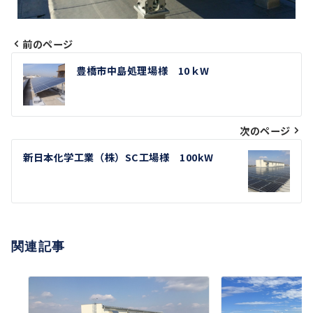
前のページ
投
豊橋市中島処理場様 10ｋW
稿
ナ
次のページ
ビ
新日本化学工業（株）SC工場様 100kW
ゲ
ー
シ
関連記事
ョ
ン